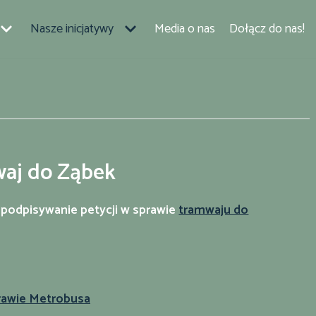
Nasze inicjatywy
Media o nas
Dołącz do nas!
aj do Ząbek
 podpisywanie petycji w sprawie
tramwaju do
prawie Metrobusa