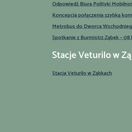
Odpowiedź Biura Polityki Mobilno
Koncepcja połączenia szybką komu
Metrobus do Dworca Wschodniego 
Spotkanie z Burmistrz Ząbek – 08 
Stacje Veturilo w Z
Stacja Veturilo w Ząbkach