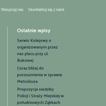
Wesprzyj nas
Skontaktuj się z nami
Ostatnie wpisy
Serwis Kolejowy o
organizowanym przez
nas placu przy ul.
Bukowej
Coraz bliżej do
porozumienia w sprawie
Metrobusa
Propozycja siedziby
Policji i Straży Miejskiej w
południowych Ząbkach