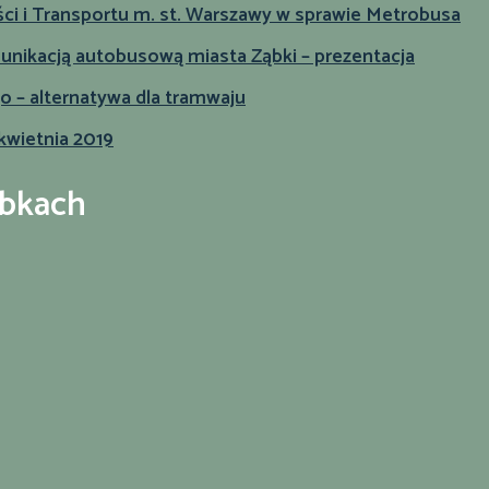
ści i Transportu m. st. Warszawy w sprawie Metrobusa
nikacją autobusową miasta Ząbki – prezentacja
– alternatywa dla tramwaju
kwietnia 2019
ąbkach