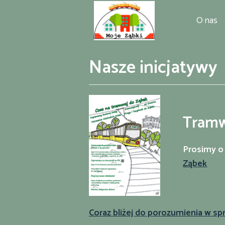
Przejdź
O nas
do
treści
Nasze inicjatywy
Tramw
Prosimy o
Ząbek
Coraz bliżej do porozumienia w s