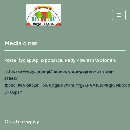
Przejdź
do
treści
Media o nas
Portal życiepw.pl o poparciu Rady Powiatu Wołomin:
https://www.zyciepw.pl/rada-powiatu-popiera-tramwaj-
zabek?
fbclid=IwAR31p2mTpr8GXgjBNyX7mIYfg3KPGAtCsrP9qFSMktsc
DFKGpTY
Ostatnie wpisy