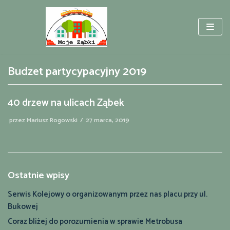
Przejdź
do
treści
Budzet partycypacyjny 2019
40 drzew na ulicach Ząbek
przez
Mariusz Rogowski
27 marca, 2019
Ostatnie wpisy
Serwis Kolejowy o organizowanym przez nas placu przy ul.
Bukowej
Coraz bliżej do porozumienia w sprawie Metrobusa